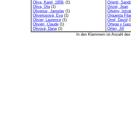
Oliva, Karel, 1958-
(1)
Orienti, Sandr
Oliva, Ota
(1)
Orizet, Jean
Oliverius, Jaroslav
(1)
Örkény, Istvá
Oliveriusová, Eva
(1)
Orquesta Fila
Olivier, Laurence
(1)
Orrel, David
(
Oliviéri, Claude
(1)
Ortega y Gas
Olivová, Dana
(1)
Orten, Jiří
In den Klammern ist Anzahl de