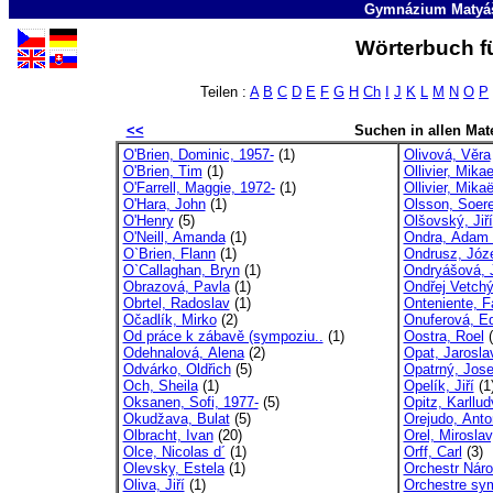
Gymnázium Matyáš
Wörterbuch fü
Teilen :
A
B
C
D
E
F
G
H
Ch
I
J
K
L
M
N
O
P
<<
Suchen in allen Mate
O'Brien, Dominic, 1957-
(1)
Olivová, Věra
O'Brien, Tim
(1)
Ollivier, Mikae
O'Farrell, Maggie, 1972-
(1)
Ollivier, Mika
O'Hara, John
(1)
Olsson, Soer
O'Henry
(5)
Olšovský, Jiří
O'Neill, Amanda
(1)
Ondra, Adam 
O`Brien, Flann
(1)
Ondrusz, Józ
O`Callaghan, Bryn
(1)
Ondryášová, 
Obrazová, Pavla
(1)
Ondřej Vetch
Obrtel, Radoslav
(1)
Onteniente, F
Očadlík, Mirko
(2)
Onuferová, Ed
Od práce k zábavě (sympoziu..
(1)
Oostra, Roel
(
Odehnalová, Alena
(2)
Opat, Jarosla
Odvárko, Oldřich
(5)
Opatrný, Jose
Och, Sheila
(1)
Opelík, Jiří
(1
Oksanen, Sofi, 1977-
(5)
Opitz, Karllud
Okudžava, Bulat
(5)
Orejudo, Anto
Olbracht, Ivan
(20)
Orel, Miroslav
Olce, Nicolas d´
(1)
Orff, Carl
(3)
Olevsky, Estela
(1)
Orchestr Náro
Oliva, Jiří
(1)
Orchestre sy